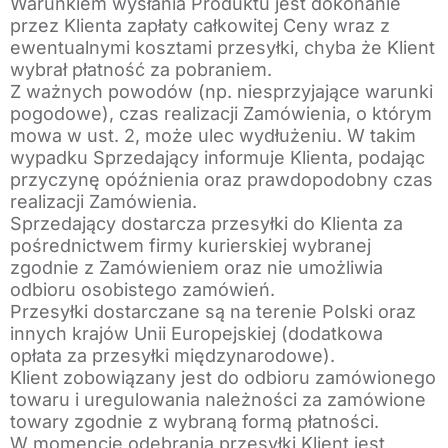
Warunkiem wysłania Produktu jest dokonanie
przez Klienta zapłaty całkowitej Ceny wraz z
ewentualnymi kosztami przesyłki, chyba że Klient
wybrał płatność za pobraniem.
Z ważnych powodów (np. niesprzyjające warunki
pogodowe), czas realizacji Zamówienia, o którym
mowa w ust. 2, może ulec wydłużeniu. W takim
wypadku Sprzedający informuje Klienta, podając
przyczynę opóźnienia oraz prawdopodobny czas
realizacji Zamówienia.
Sprzedający dostarcza przesyłki do Klienta za
pośrednictwem firmy kurierskiej wybranej
zgodnie z Zamówieniem oraz nie umożliwia
odbioru osobistego zamówień.
Przesyłki dostarczane są na terenie Polski oraz
innych krajów Unii Europejskiej (dodatkowa
opłata za przesyłki międzynarodowe).
Klient zobowiązany jest do odbioru zamówionego
towaru i uregulowania należności za zamówione
towary zgodnie z wybraną formą płatności.
W momencie odebrania przesyłki Klient jest