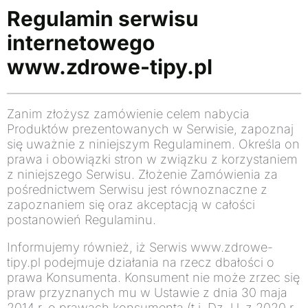
Regulamin serwisu
internetowego
www.zdrowe-tipy.pl
Zanim złożysz zamówienie celem nabycia
Produktów prezentowanych w Serwisie, zapoznaj
się uważnie z niniejszym Regulaminem. Określa on
prawa i obowiązki stron w związku z korzystaniem
z niniejszego Serwisu. Złożenie Zamówienia za
pośrednictwem Serwisu jest równoznaczne z
zapoznaniem się oraz akceptacją w całości
postanowień Regulaminu.
Informujemy również, iż Serwis www.zdrowe-
tipy.pl podejmuje działania na rzecz dbałości o
prawa Konsumenta. Konsument nie może zrzec się
praw przyznanych mu w Ustawie z dnia 30 maja
2014 r. o prawach konsumenta (t.j. Dz. U. z 2020 r.