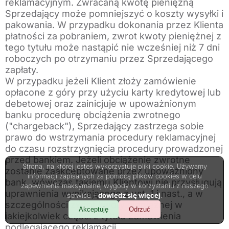
reklamacyjnym. Zwracaną kwotę pieniężną
Sprzedający może pomniejszyć o koszty wysyłki i
pakowania. W przypadku dokonania przez Klienta
płatności za pobraniem, zwrot kwoty pieniężnej z
tego tytułu może nastąpić nie wcześniej niż 7 dni
roboczych po otrzymaniu przez Sprzedającego
zapłaty.
W przypadku jeżeli Klient złoży zamówienie
opłacone z góry przy użyciu karty kredytowej lub
debetowej oraz zainicjuje w upoważnionym
banku procedurę obciążenia zwrotnego
("chargeback"), Sprzedający zastrzega sobie
prawo do wstrzymania procedury reklamacyjnej
do czasu rozstrzygnięcia procedury prowadzonej
przed bankiem. Jeżeli obciążenie zwrotne
Strona, na której jesteś wykorzystuje pliki cookie. Używamy
zostanie zaakceptowane przez upoważniony
informacji zapisanych za pomocą plików cookies w celu
bank, wówczas takiemu Klientowi nie przysługują
zapewnienia maksymalnej wygody w korzystaniu z naszego
uprawnienia wynikającego z ust. 1 i nast., a w
serwisu -
dowiedz się więcej
.
szczególności zwrot kwoty pieniężnej w
Akceptuję
Odrzuć
jakiejkolwiek części z tytułu Zamówienia
podlegającego reklamacji.