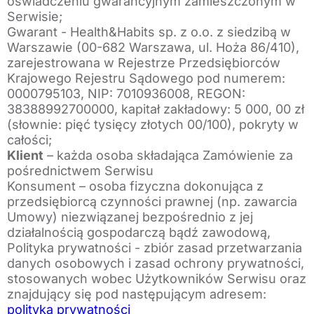
oświadczeniu gwarancyjnym zamieszczonym w
Serwisie;
Gwarant - Health&Habits sp. z o.o. z siedzibą w
Warszawie (00-682 Warszawa, ul. Hoża 86/410),
zarejestrowana w Rejestrze Przedsiębiorców
Krajowego Rejestru Sądowego pod numerem:
0000795103, NIP: 7010936008, REGON:
38388992700000, kapitał zakładowy: 5 000, 00 zł
(słownie: pięć tysięcy złotych 00/100), pokryty w
całości;
Klient
– każda osoba składająca Zamówienie za
pośrednictwem Serwisu
Konsument – osoba fizyczna dokonująca z
przedsiębiorcą czynności prawnej (np. zawarcia
Umowy) niezwiązanej bezpośrednio z jej
działalnością gospodarczą bądź zawodową,
Polityka prywatności - zbiór zasad przetwarzania
danych osobowych i zasad ochrony prywatności,
stosowanych wobec Użytkowników Serwisu oraz
znajdujący się pod następującym adresem:
polityka prywatności