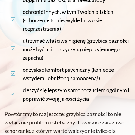
ochronić innych, w tym Twoich bliskich
(schorzenie to niezwykle łatwo się
rozprzestrzenia)
utrzymać właściwą higienę (grzybica paznokci
może być m.in. przyczyną nieprzyjemnego
zapachu)
odzyskać komfort psychiczny (koniec ze
wstydem i obniżoną samooceną!)
cieszyć się lepszym samopoczuciem ogólnym i
poprawić swoją jakości życia
Powtórzmy to raz jeszcze: grzybica paznokci to nie
wyłącznie problem estetyczny. To wysoce zaraźliwe
schorzenie, z którym warto walczyć nie tylko dla