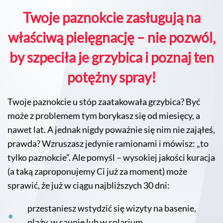
Twoje paznokcie zasługują na
właściwą pielęgnację – nie pozwól,
by szpeciła je grzybica i poznaj ten
potężny spray!
Twoje paznokcie u stóp zaatakowała grzybica? Być
może z problemem tym borykasz się od miesięcy, a
nawet lat. A jednak nigdy poważnie się nim nie zająłeś,
prawda? Wzruszasz jedynie ramionami i mówisz: „to
tylko paznokcie”. Ale pomyśl – wysokiej jakości kuracja
(a taką zaproponujemy Ci już za moment) może
sprawić, że już w ciągu najbliższych 30 dni:
przestaniesz wstydzić się wizyty na basenie,
plaży, w saunie lub w solarium