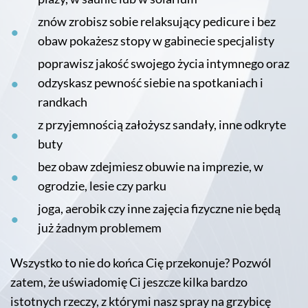
znów zrobisz sobie relaksujący pedicure i bez
obaw pokażesz stopy w gabinecie specjalisty
poprawisz jakość swojego życia intymnego oraz
odzyskasz pewność siebie na spotkaniach i
randkach
z przyjemnością założysz sandały, inne odkryte
buty
bez obaw zdejmiesz obuwie na imprezie, w
ogrodzie, lesie czy parku
joga, aerobik czy inne zajęcia fizyczne nie będą
już żadnym problemem
Wszystko to nie do końca Cię przekonuje? Pozwól
zatem, że uświadomię Ci jeszcze kilka bardzo
istotnych rzeczy, z którymi nasz spray na grzybicę