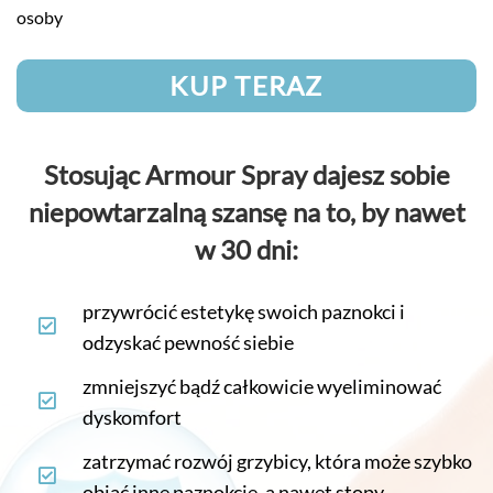
osoby
KUP TERAZ
Stosując Armour Spray dajesz sobie
niepowtarzalną szansę na to, by nawet
w 30 dni:
przywrócić estetykę swoich paznokci i
odzyskać pewność siebie
zmniejszyć bądź całkowicie wyeliminować
dyskomfort
zatrzymać rozwój grzybicy, która może szybko
objąć inne paznokcie, a nawet stopy