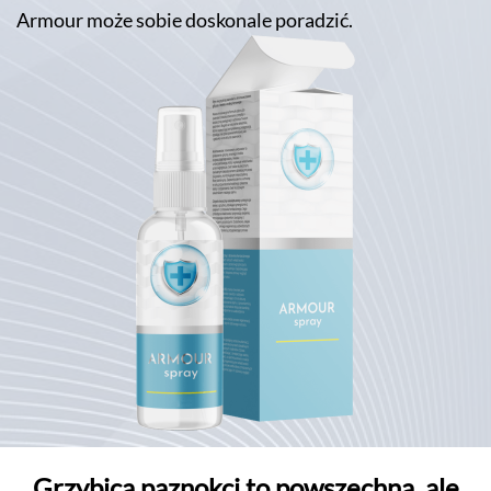
Armour może sobie doskonale poradzić.
Grzybica paznokci to powszechna, ale