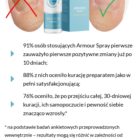
91% osób stosujących Armour Spray pierwsze
zauważyło pierwsze pozytywne zmiany już po
10 dniach;
88% z nich oceniło kurację preparatem jako w
pełni satysfakcjonującą;
76% oceniło, że po przejściu całej, 30-dniowej
kuracji, ich samopoczucie i pewność siebie
znacząco wzrosły.*
* na podstawie badań ankietowych przeprowadzonych
wewnętrznie – rezultaty mogą się różnić w zależności od