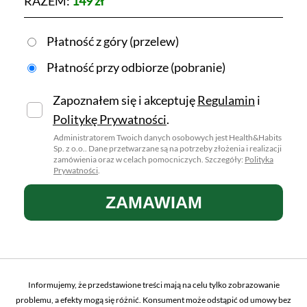
RAZEM:
149 zł
Płatność z góry (przelew)
Płatność przy odbiorze (pobranie)
Zapoznałem się i akceptuję
Regulamin
i
Politykę Prywatności
.
Administratorem Twoich danych osobowych jest Health&Habits
Sp. z o.o.. Dane przetwarzane są na potrzeby złożenia i realizacji
zamówienia oraz w celach pomocniczych. Szczegóły:
Polityka
Prywatności
.
Informujemy, że przedstawione treści mają na celu tylko zobrazowanie
problemu, a efekty mogą się różnić. Konsument może odstąpić od umowy bez